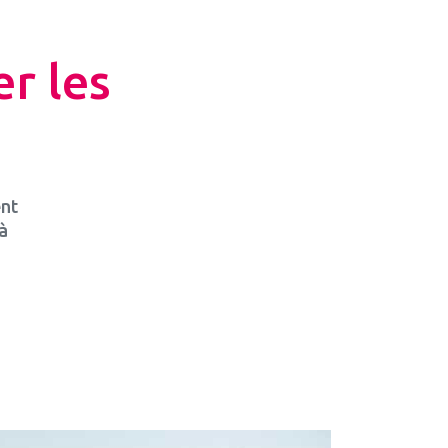
er les
ent
à