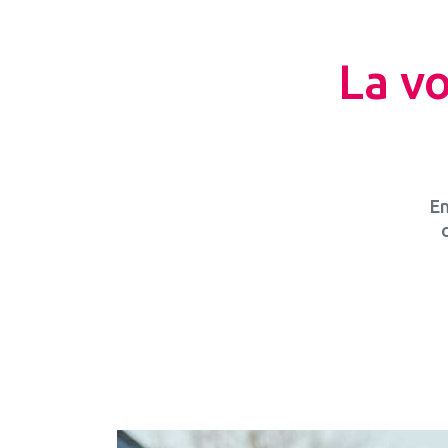
La vo
En