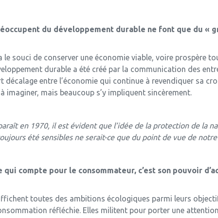
 préoccupent du développement durable ne font que du « g
 a le souci de conserver une économie viable, voire prospère to
veloppement durable a été créé par la communication des entre
ort décalage entre l’économie qui continue à revendiquer sa cr
à imaginer, mais beaucoup s’y impliquent sincèrement.
raît en 1970, il est évident que l’idée de la protection de la 
oujours été sensibles ne serait-ce que du point de vue de notre
Ce qui compte pour le consommateur, c’est son pouvoir d’ac
chent toutes des ambitions écologiques parmi leurs objectifs.
ommation réfléchie. Elles militent pour porter une attention pa