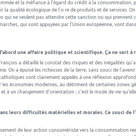
grammée et la méfiance à l’égard du crédit à la consommation
ir la qualité écologique de l’o­ re de produits et de services.
es qui ne veulent pas attendre cette sanction ou qui prennent c
émarches, qui sont appuyées par l’Union européenne, vont dan
d’abord une affaire politique et scientifique. Ça ne sert à 
 François a détaillé le constat des risques et des inégalités q
inie. On a épuisé les richesses de la terre, sans souci de l’ave
 catholiques sont clairement appelés à une réflexion approfondie
ar les économies modernes, au détriment de certaines zones g
t à un changement d’orientation ; c’est le mode de vie qu’elle 
dans leurs difficultés matérielles et morales. Ce souci de
ssement de leur action consumériste vers la consommation re