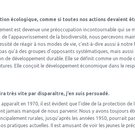
tion écologique, comme si toutes nos actions devaient êt
nement est devenue une préoccupation incontournable qui se man
 de l’appauvrissement de la biodiversité, nous percevons mai
sité de réagir à nos modes de vie, c’est-à-dire aussi à notre
nt pas qu’à des groupes d’opposants systématiques, mais auss
tion de développement durable. Elle se définit comme un mod
ures. Elle conçoit le développement économique dans le respec
ira très vite par disparaître, j’en suis persuadé.
pparaît en 1970, il est évident que l’idée de la protection de 
n’ont jamais manqué de nous parvenir. Nous y avons toujours été
incipalement rurales, jusqu’après les années 1950, pourrait p
os pratiques actuelles. Il est amusant de voir les jeunes le pr