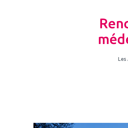
Renc
méde
Les 