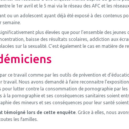
entre le 1er avril et le 5 mai via le réseau des AFC et les résea
nfant ou un adolescent ayant déjà été exposé à des contenus 
ar semaine.
ignificativement plus élevées que pour l’ensemble des jeune
entration, baisse des résultats scolaires, addiction aux écrans. 
lacées sur la sexualité. C’est également le cas en matière de re
adémiciens
ar ce travail comme par les outils de prévention et d’éducatio
ur travail. Nous avons demandé à faire reconnaitre l’exposit
s pour lutter contre la consommation de pornographie par les
s à la pornographie et ses conséquences sanitaires soient ent
graphie des mineurs et ses conséquences pour leur santé soien
nt témoigné lors de cette enquête
. Grâce à elles, nous avo
outes les familles.