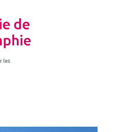
ie de
aphie
r les