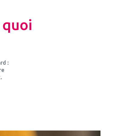
 quoi
rd :
re
.