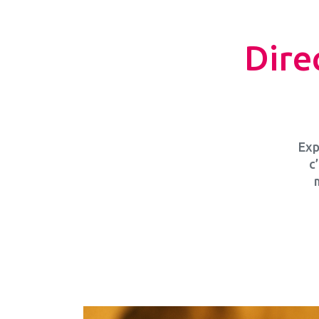
Dire
Exp
c