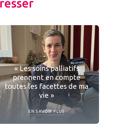
resser
« Les soins palliatifs
prennent en compte
toutes les facettes de ma
vie »
EN SAVOIR PLUS