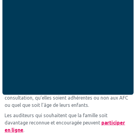
Pour préparer ces rendez-vous, les Associations
Familiales Catholiques lancent une grande consultation
des familles sur Internet.
Il s’agit d’un sondage qui ne prend que sept minutes sur
les thématiques de l’éducation, de la culture de vie, de la
solidarité, de la conjugalité et de l’écologie.
Dans cette consultation, les familles peuvent aussi
apporter le témoignage concret de ce qu’elles vivent et
faire des suggestions afin que nos propositions
s’appuient sur la réalité concrète de la vie des familles.
Toutes les familles peuvent répondre à cette
consultation, qu’elles soient adhérentes ou non aux AFC
ou quel que soit l’âge de leurs enfants.
Les auditeurs qui souhaitent que la famille soit
davantage reconnue et encouragée peuvent
participer
en ligne
.