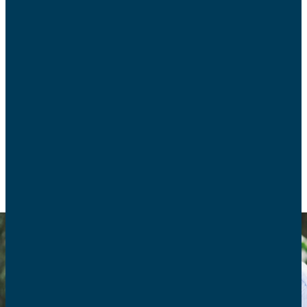
Un congé de naissance de 6 mois, mieux rémunéré
a été annoncé par Emmanuel Macron lors de sa
conférence de presse du 16 janvier. Qu’en est-il
réellement ?
POLITIQUE FAMILIALE