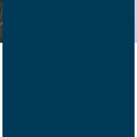
De quoi s’agit-il ?
Le 22 janvier, l’Elysée a précisé le dispositif
précédemment annoncé par le Président : il s’agirait de
remplacer les congés parentaux jusqu’à 3 ans et
rémunérés 428,71€ par mois, par un congé de 6 mois au
total, qui inclurait les congés maternité ou paternité. La
rémunération se ferait en fonction du salaire et
n’excèderait pas 1800€ par mois.