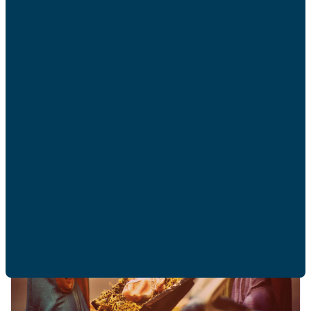
Que signifie le mot "catholique" pour les AFC ?
Revêt-il un sens particulier, surtout à notre
époque ?
EN SAVOIR PLUS
28/09/2020