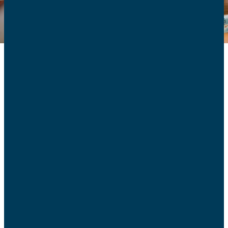
Après la deuxième lecture à l’assemblée au mois de
février, le pénible et laborieux parcours des deux lois sur
la « fin de vie » (« soins palliatifs » d’une part et « droit à
l’aide mourir », d’autre part) s’est poursuivi par la
deuxième lecture au Sénat en ce début de mois de mai. Il
s’est achevé la semaine dernière par
l’adoption définitive de la loi relative à l’égal accès de
tous à l’accompagnement et aux soins palliatifs.
Le rejet de la loi relative au Droit à l’aide à mourir.
Nous pouvons nous réjouir de l’adoption définitive de la
loi relative sur les soins palliatifs. Même si l’application de