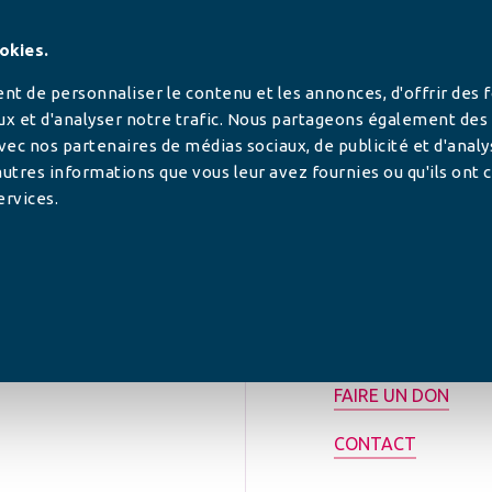
SUIVEZ-NOUS
okies.
t de personnaliser le contenu et les annonces, d'offrir des 
ux et d'analyser notre trafic. Nous partageons également des
 avec nos partenaires de médias sociaux, de publicité et d'anal
utres informations que vous leur avez fournies ou qu'ils ont c
ervices.
tilisée pour
rance.
ADHÉRER
FAIRE UN DON
CONTACT