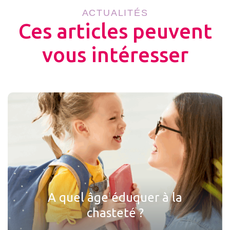
ACTUALITÉS
Ces articles peuvent
vous intéresser
A quel âge éduquer à la
chasteté ?