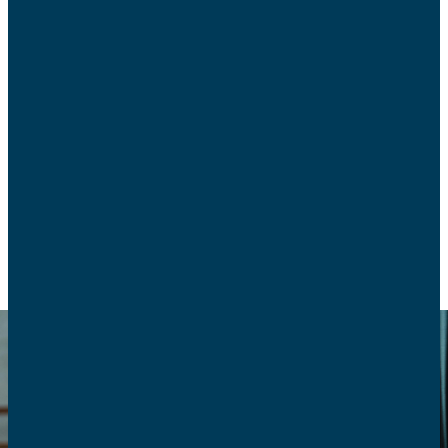
Les parents se soucient-ils assez de la bonne
tenue des structures auxquelles ils confient leurs
enfants au moment de les inscrire à une activité
sportive ?
EDUCATION