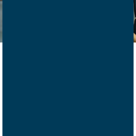
«
On a souvent tendance à donner sa confiance d’emblée,
le sport étant par nature une activité saine
» remarque
Philippe Barbet, inspecteur principal de la Jeunesse et des
Sports honoraire et responsable du secteur Éducation à
la CNAFC.
Pourtant, «
même si tout se passe bien dans la
plupart des clubs, il serait imprudent de donner un blanc-
seing à la structure sans se renseigner un minimum…
».