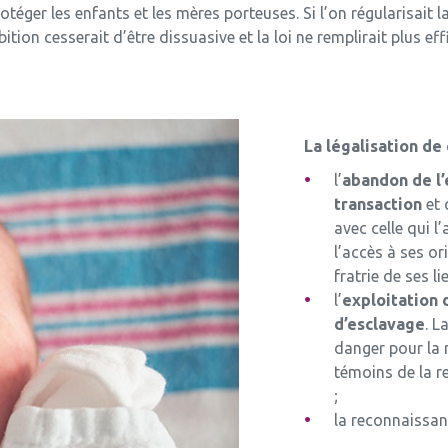
otéger les enfants et les mères porteuses. Si l’on régularisait 
ibition cesserait d’être dissuasive et la loi ne remplirait plus e
La légalisation de
l’
abandon de l’
transaction
et 
avec celle qui l’
l’accès à ses or
fratrie de ses li
l’
exploitation
d’esclavage
. L
danger pour la 
témoins de la r
;
la reconnaissa