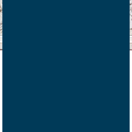
Hier, mercredi 23 février, l’Assemblée nationale a
définitivement adopté la proposition de loi de Madame
Albane Gaillot qui encourage et banalise le recours à
l’avortement à travers diverses mesures :
l’allongement des délais légaux d’accès à l’IVG de
douze à quatorze semaines
l’allongement des délais légaux d’IVG à domicile de 5
à 7 semaines de grossesse