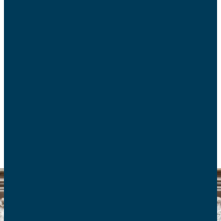
Macron
Mercredi 23 février, l’Assemblée nationale a
définitivement adopté la proposition de loi de
Madame Albane Gaillot.
ECOLOGIE ET BIOÉTHIQUE