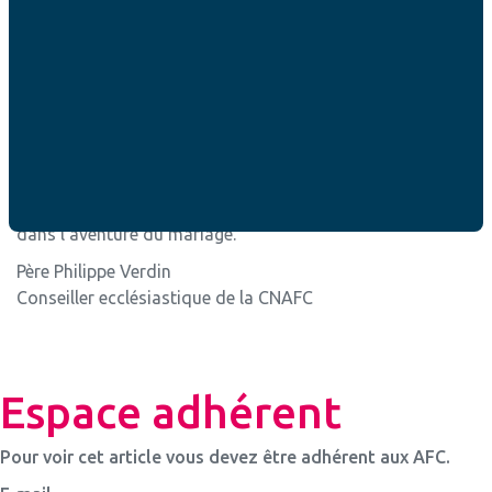
Elle n’est pas synonyme de pusillanimité. Au contraire, la
prudence est sagesse pratique, capacité à faire les choix
judicieux pour s’engager à fond. Elle suggère qu’il faut
réfléchir avant d’agir, mais quand on a délibéré, il faut
vivement se mettre en marche pour obtenir ce qu’on
désire. Il s’agit de savoir ce qu’on veut pour trouver
ensuite les moyens de l’obtenir. C’est la vertu des
aventuriers qui veulent aller loin. C’est la vertu nécessaire
dans l’aventure du mariage.
Père Philippe Verdin
Conseiller ecclésiastique de la CNAFC
Espace adhérent
Pour voir cet article vous devez être adhérent aux AFC.