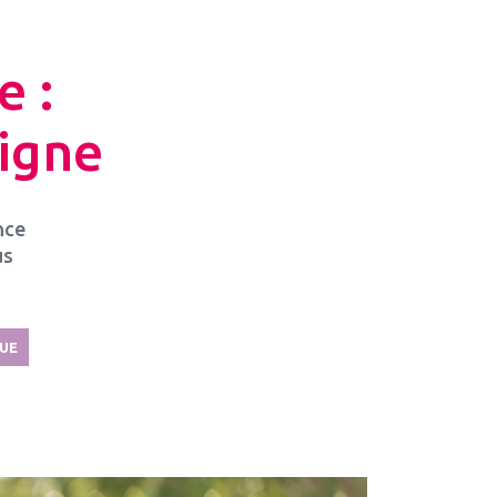
e :
ligne
nce
us
UE