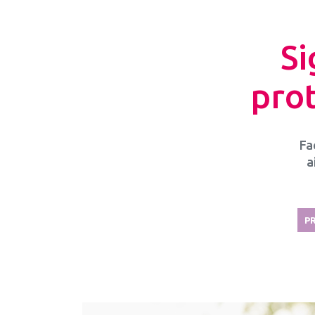
Si
prot
Fa
a
P