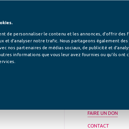
SUIVEZ-NOUS
okies.
t de personnaliser le contenu et les annonces, d'offrir des 
ux et d'analyser notre trafic. Nous partageons également des
 avec nos partenaires de médias sociaux, de publicité et d'anal
utres informations que vous leur avez fournies ou qu'ils ont c
ervices.
tilisée pour
rance.
ADHÉRER
FAIRE UN DON
CONTACT