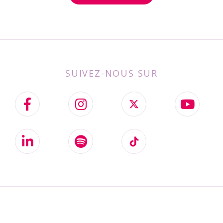
SUIVEZ-NOUS SUR