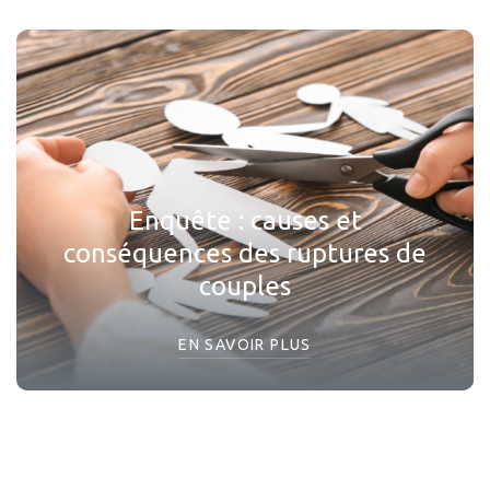
Enquête : causes et
conséquences des ruptures de
couples
EN SAVOIR PLUS