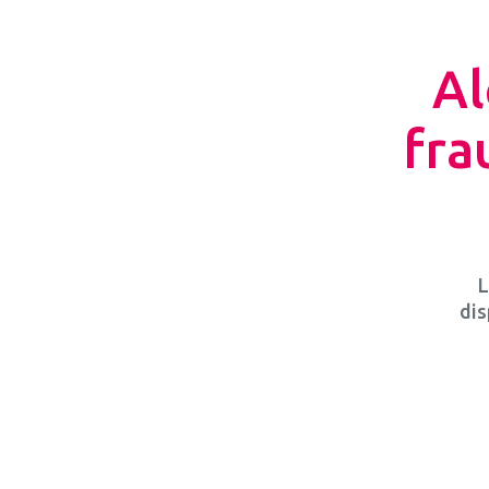
Al
fra
L
dis