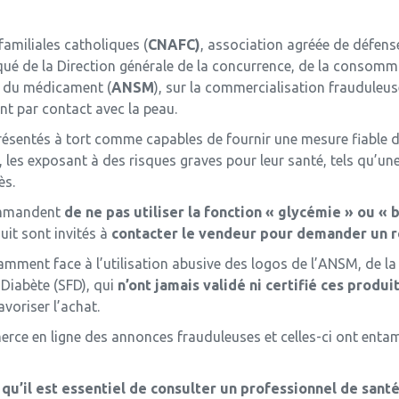
amiliales catholiques (
CNAFC)
, association agréée de défe
iqué de la Direction générale de la concurrence, de la consomm
é du médicament (
ANSM
), sur la commercialisation frauduleus
t par contact avec la peau.
résentés à tort comme capables de fournir une mesure fiable du
s, les exposant à des risques graves pour leur santé, tels qu’u
ès.
ommandent
de ne pas utiliser la fonction « glycémie » ou « 
it sont invités à
contacter le vendeur pour demander un
amment face à l’utilisation abusive des logos de l’ANSM, de la
Diabète (SFD), qui
n’ont jamais validé ni certifié ces produi
oriser l’achat.
ce en ligne des annonces frauduleuses et celles-ci ont entamé 
u’il est essentiel de consulter un professionnel de sant