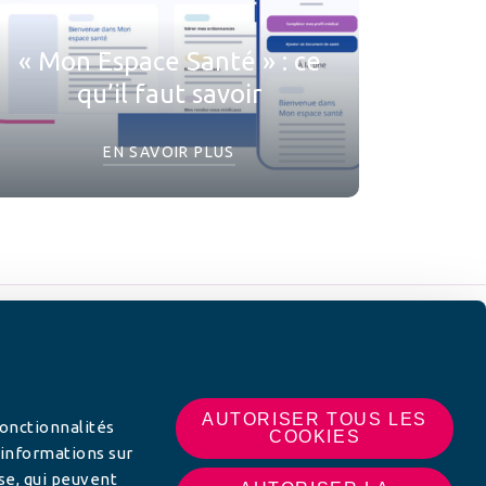
« Mon Espace Santé » : ce
qu’il faut savoir
EN SAVOIR PLUS
 SUR
AUTORISER TOUS LES
fonctionnalités
COOKIES
 informations sur
yse, qui peuvent