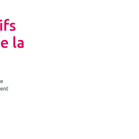
ifs
e la
de
ment