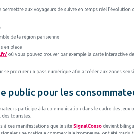
 permettre aux voyageurs de suivre en temps réel l’évolution d
s
mble de la région parisienne
s en place
fr/
où vous pouvez trouver par exemple la carte interactive de
r se procurer un pass numérique afin accéder aux zones sens
ice public pour les consommate
teurs participe à la communication dans le cadre des jeux o
 des touristes.
ts à ces manifestations que le site
SignalConso
devient bilingu
gnaler une pratique commerciale trompeuse, ont été traduit