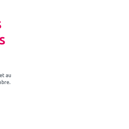
s
s
et au
mbre.