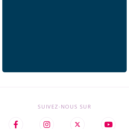
Votre adresse de messagerie est uniquement utilisée
pour vous envoyer les lettres d'information de AFC
France.
SUIVEZ-NOUS SUR