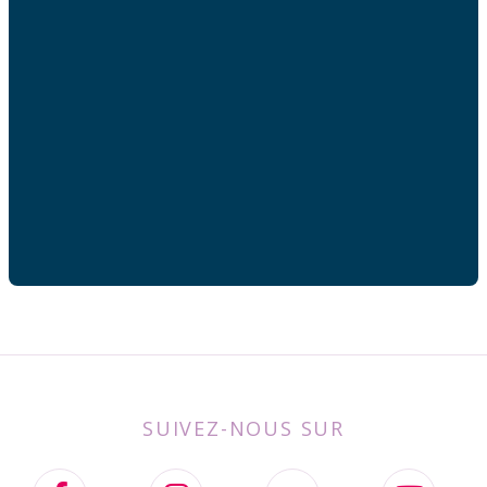
Adresse mail
Votre adresse de messagerie est uniquement utilisée
pour vous envoyer les lettres d'information de AFC
France.
SUIVEZ-NOUS SUR