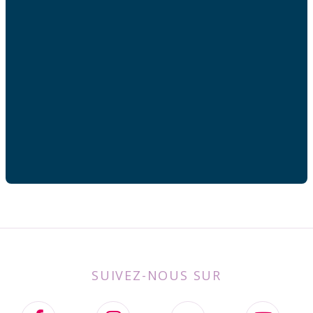
Adresse mail
Votre adresse de messagerie est uniquement utilisée
pour vous envoyer les lettres d'information de AFC
France.
SUIVEZ-NOUS SUR