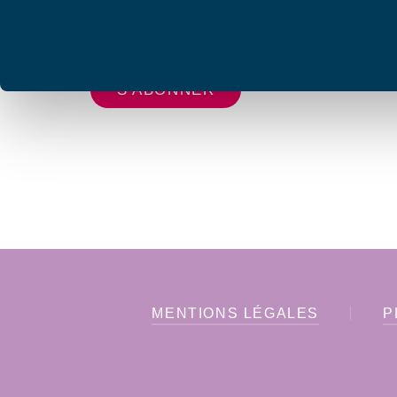
Votre adresse de messagerie est uniquement u
vous envoyer les lettres d'information de AFC F
MENTIONS LÉGALES
P