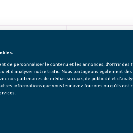
SUIVEZ-NOUS
okies.
t de personnaliser le contenu et les annonces, d'offrir des 
ux et d'analyser notre trafic. Nous partageons également des
 avec nos partenaires de médias sociaux, de publicité et d'anal
utres informations que vous leur avez fournies ou qu'ils ont c
ervices.
tilisée pour
rance.
ADHÉRER