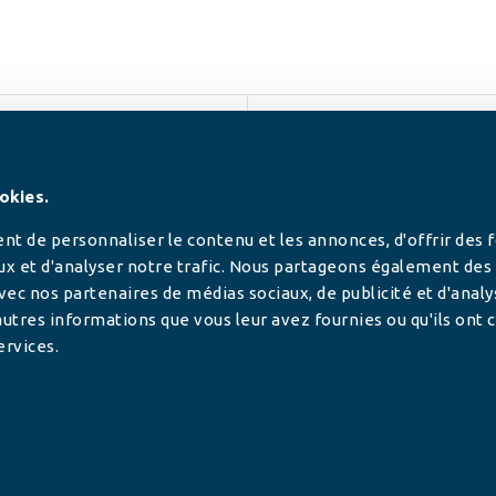
SUIVEZ-NOUS
okies.
t de personnaliser le contenu et les annonces, d'offrir des 
ux et d'analyser notre trafic. Nous partageons également des
 avec nos partenaires de médias sociaux, de publicité et d'anal
utres informations que vous leur avez fournies ou qu'ils ont c
ervices.
tilisée pour
rance.
ADHÉRER