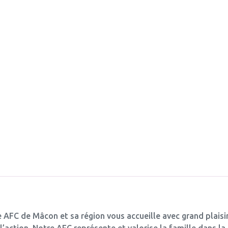
 AFC de Mâcon et sa région vous accueille avec grand plaisir.
et l’action. Notre AFC représente et valorise la famille dans l