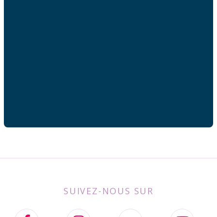
Adresse mail
Votre adresse de messagerie est uniquement utilisée
pour vous envoyer les lettres d'information de AFC
France.
SUIVEZ-NOUS SUR