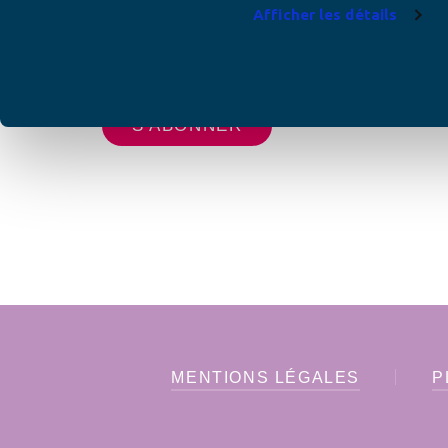
Afficher les détails
Votre adresse de messagerie est uniquement u
vous envoyer les lettres d'information de AFC F
MENTIONS LÉGALES
P