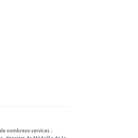
 de nombreux services :
s, dossiers de Médaille de la