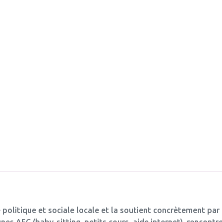
 politique et sociale locale et la soutient concrètement par
es AFC (baby-sitting, petits cours, aide internet), rencontre