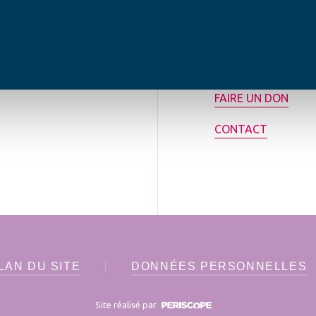
tilisée pour
rance.
ADHÉRER
FAIRE UN DON
CONTACT
LAN DU SITE
DONNÉES PERSONNELLES
Site réalisé par