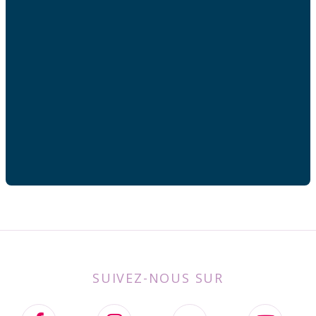
Adresse mail
Votre adresse de messagerie est uniquement utilisée
pour vous envoyer les lettres d'information de AFC
France.
SUIVEZ-NOUS SUR