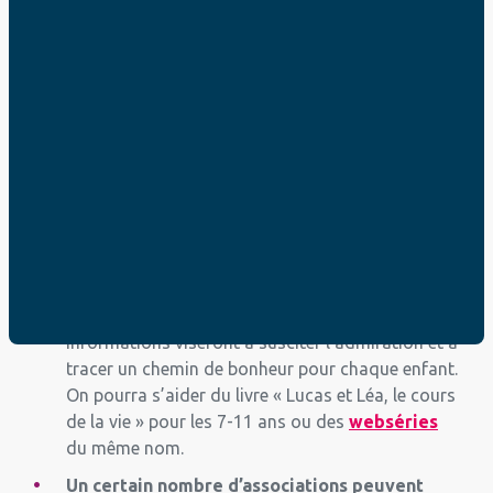
Que peuvent faire
les parents ?
Chaque famille doit se préoccuper de
l’éducation affective et sexuelle de ses
enfants. On peut leur donner des
informations progressives, adaptées à
chaque âge
, montrant que la sexualité est pour
l’amour du couple et la venue de la vie. Ces
informations viseront à susciter l’admiration et à
tracer un chemin de bonheur pour chaque enfant.
On pourra s’aider du livre « Lucas et Léa, le cours
de la vie » pour les 7-11 ans ou des
webséries
du même nom.
Un certain nombre d’associations peuvent