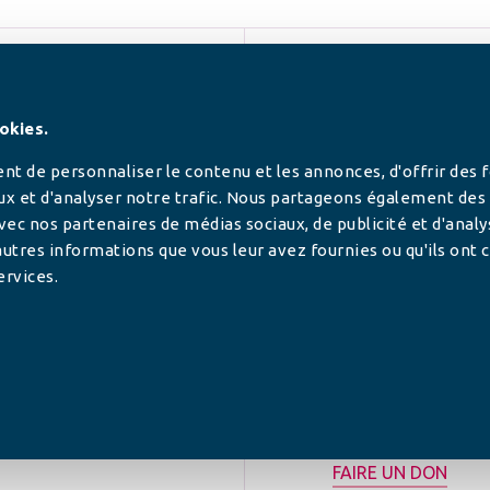
SUIVEZ-NOUS
okies.
t de personnaliser le contenu et les annonces, d'offrir des 
ux et d'analyser notre trafic. Nous partageons également des
 avec nos partenaires de médias sociaux, de publicité et d'anal
utres informations que vous leur avez fournies ou qu'ils ont c
ervices.
tilisée pour
rance.
ADHÉRER
FAIRE UN DON