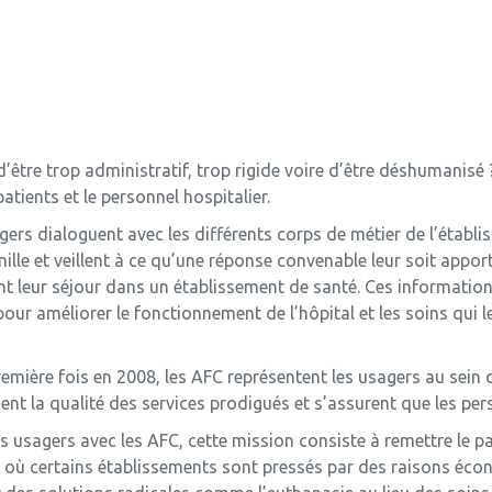
’être trop administratif, trop rigide voire d’être déshumanisé
atients et le personnel hospitalier.
s dialoguent avec les différents corps de métier de l’établiss
ille et veillent à ce qu’une réponse convenable leur soit appor
nt leur séjour dans un établissement de santé. Ces informations,
pour améliorer le fonctionnement de l’hôpital et les soins qu
emière fois en 2008, les AFC représentent les usagers au sein
fient la qualité des services prodigués et s’assurent que les p
sagers avec les AFC, cette mission consiste à remettre le pat
re où certains établissements sont pressés par des raisons écon