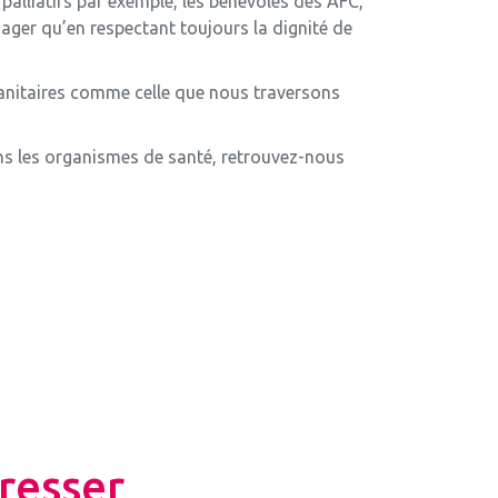
palliatifs par exemple, les bénévoles des AFC,
isager qu’en respectant toujours la dignité de
 sanitaires comme celle que nous traversons
ns les organismes de santé, retrouvez-nous
resser