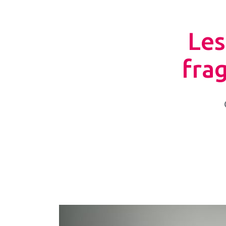
Les
fra