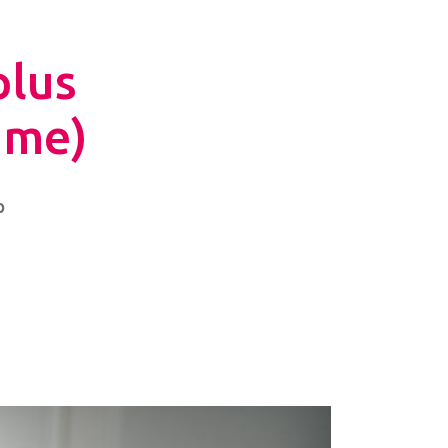
plus
ame)
p