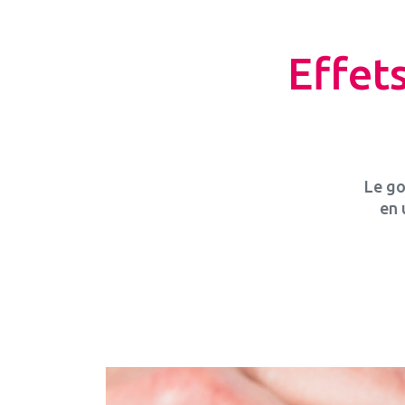
Effets
Le go
en 