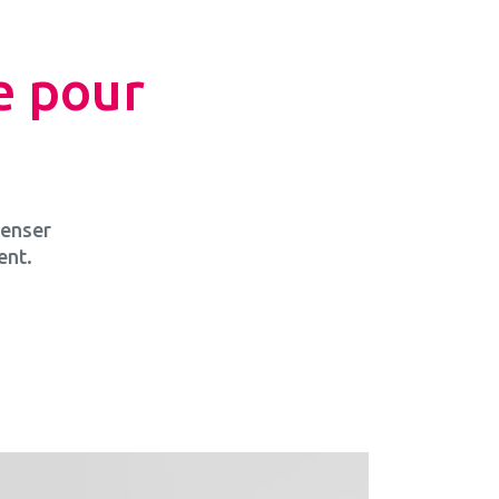
te pour
censer
ent.