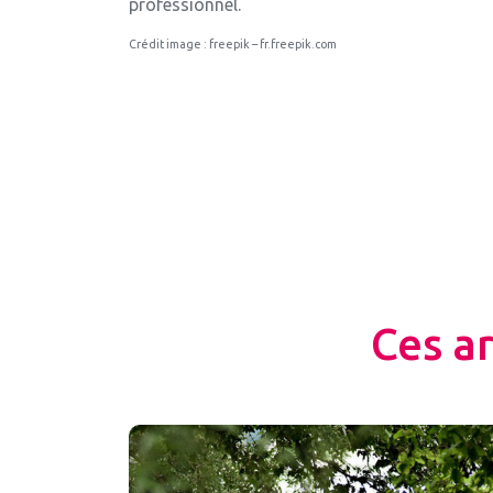
professionnel.
Crédit image : freepik – fr.freepik.com
Ces a