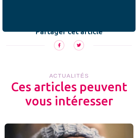
impact important sur la vie quotidienne des familles.
Partager cet article
ACTUALITÉS
Ces articles peuvent
vous intéresser