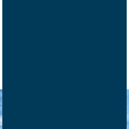
Les AFC encouragent les pouvoirs publics à
développer une politique d’accueil de l’enfant qui
permette à chaque famille d’avoir le nombre
d’enfants qu’elle souhaite.
POLITIQUE FAMILIALE