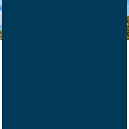
Les chiffres de l’INSEE publiés ce jour sur l’évolution
démographique en 2022, confirment que la France
s’enfonce dans l’hiver démographique* à l’instar des
autres pays d’Europe.
Après le léger rebond post-confinement de 2021, la
natalité poursuit en effet la baisse initiée en 2014 : de 2,01
enfants par femme il y a 8 ans, notre pays a atteint un
indice conjoncturel de fécondité de 1,8 enfants par
femme et le nombre de naissances enregistrées en 2022,
723 000, est le plus faible depuis 1946.