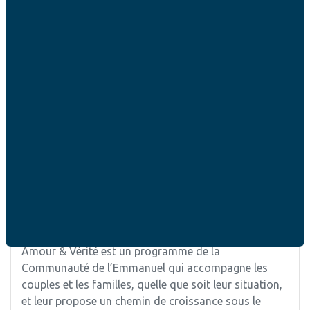
discerner un petit pas à franchir … ou un grand saut.
Leur style : simple, joyeux, créatif et uni au Christ.
Plus d’informations :
www.jesuites.com/prendre-
soin-des-familles/
Communauté des Béatitudes
La Communauté des Béatitudes propose une
pastorale au service des couples.
Plus d’informations :
beatitudes.org/beatitudes-
couples/
« Amour et Vérité »
Amour & Vérité est un programme de la
Communauté de l’Emmanuel qui accompagne les
couples et les familles, quelle que soit leur situation,
et leur propose un chemin de croissance sous le