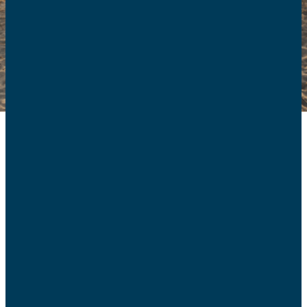
Les AFC Couple sont un
service de la Confédération
Nationale des AFC
et développent des actions au service
des couples en vue de renforcer la famille, cellule vitale de
notre société.
Leurs missions sont d’une part de
sensibiliser les
pouvoirs publics
pour lutter contre la précarisation du
couple dans notre société en menant des actions
préventives (préparation, colloque, remboursement du
conseil conjugal) et d’autre part de nourrir les couples en