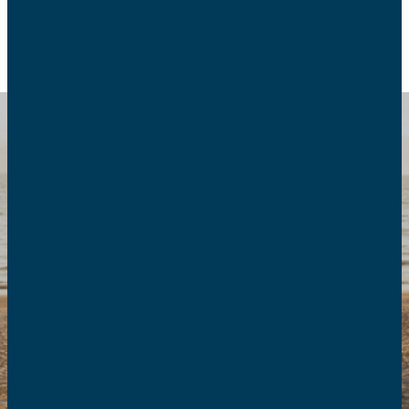
RETOUR
Au service des
couples
Mouvements et associations pour
les couples