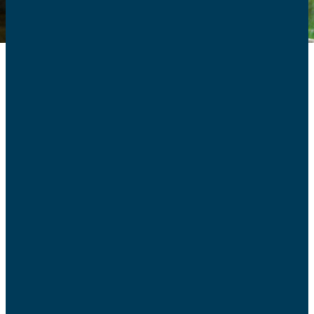
Chronique des AFC
sur Radio Notre-Dame le jeudi 15
avril
Chers auditeurs,