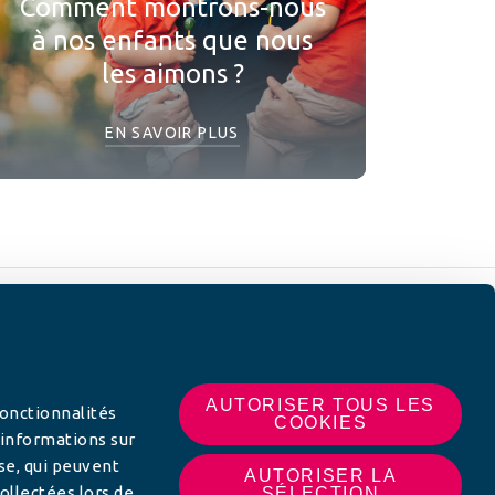
Comment montrons-nous
à nos enfants que nous
les aimons ?
EN SAVOIR PLUS
 SUR
AUTORISER TOUS LES
fonctionnalités
COOKIES
 informations sur
yse, qui peuvent
AUTORISER LA
ollectées lors de
SÉLECTION