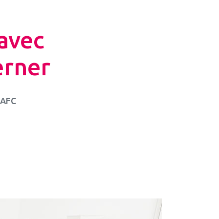
avec
erner
 AFC