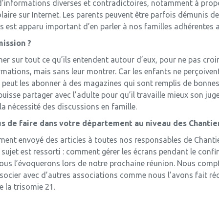
’informations diverses et contradictoires, notamment à propos 
colaire sur Internet. Les parents peuvent être parfois démunis d
us est apparu important d’en parler à nos familles adhérentes a
ission ?
ner sur tout ce qu’ils entendent autour d’eux, pour ne pas croir
formations, mais sans leur montrer. Car les enfants ne perçoive
 peut les abonner à des magazines qui sont remplis de bonnes
puisse partager avec l’adulte pour qu’il travaille mieux son juge
la nécessité des discussions en famille.
s de faire dans votre département au niveau des Chantie
ent envoyé des articles à toutes nos responsables de Chantier
 sujet est ressorti : comment gérer les écrans pendant le conf
s. Nous l’évoquerons lors de notre prochaine réunion. Nous com
socier avec d’autres associations comme nous l’avons fait réc
 la trisomie 21.