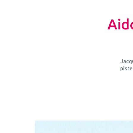
Aido
Jacqu
piste