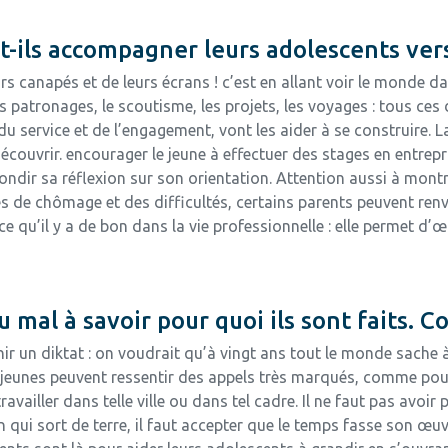
ils accompagner leurs adolescents vers 
eurs canapés et de leurs écrans ! c’est en allant voir le monde d
 les patronages, le scoutisme, les projets, les voyages : tous c
té, du service et de l’engagement, vont les aider à se construire
écouvrir. encourager le jeune à effectuer des stages en entrep
ir sa réflexion sur son orientation. Attention aussi à montrer 
 de chômage et des difficultés, certains parents peuvent renvoy
 ce qu’il y a de bon dans la vie professionnelle : elle permet 
 mal à savoir pour quoi ils sont faits. C
r un diktat : on voudrait qu’à vingt ans tout le monde sache à 
 jeunes peuvent ressentir des appels très marqués, comme pou
 travailler dans telle ville ou dans tel cadre. Il ne faut pas avoi
ui sort de terre, il faut accepter que le temps fasse son œuvr