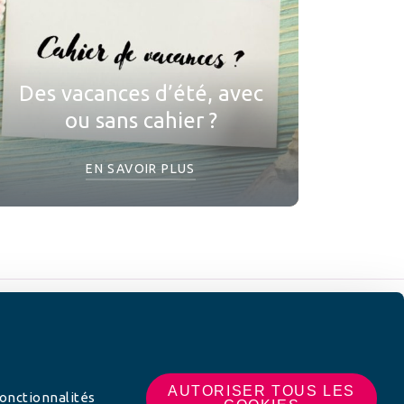
Des vacances d’été, avec
ou sans cahier ?
EN SAVOIR PLUS
 SUR
AUTORISER TOUS LES
fonctionnalités