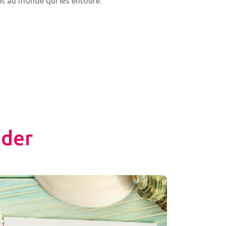
ant au monde qui les entoure.
ider