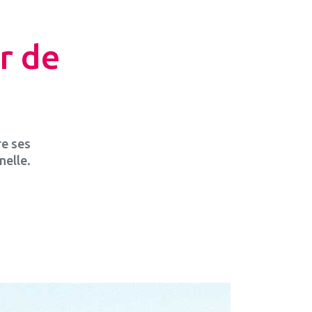
ir de
re ses
nelle.