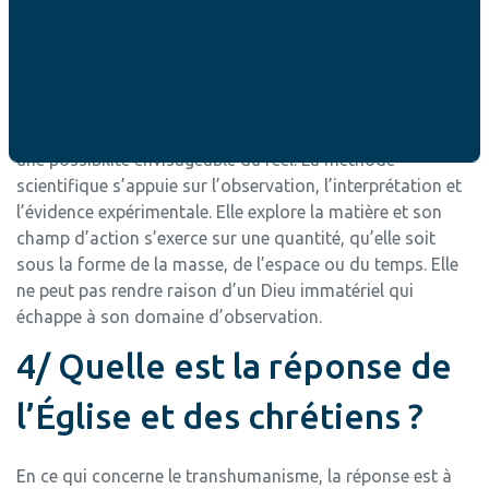
science ne tarderait pas à combler rapidement. Depuis la
science a fait d’énormes progrès et affirme aujourd’hui
que l’incertitude n’est pas le produit d’une ignorance
mais une donnée du réel. La science nous dit aujourd’hui
que le réel et plus grand que la perception que nous en
avons. Dans ce cas, l’hypothèse de l’existence de Dieu est
une possibilité envisageable du réel. La méthode
scientifique s’appuie sur l’observation, l’interprétation et
l’évidence expérimentale. Elle explore la matière et son
champ d’action s’exerce sur une quantité, qu’elle soit
sous la forme de la masse, de l’espace ou du temps. Elle
ne peut pas rendre raison d’un Dieu immatériel qui
échappe à son domaine d’observation.
4/ Quelle est la réponse de
l’Église et des chrétiens ?
En ce qui concerne le transhumanisme, la réponse est à