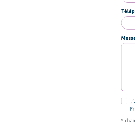
Télép
Mess
RGPD
J’
Fr
* cham
CAPT