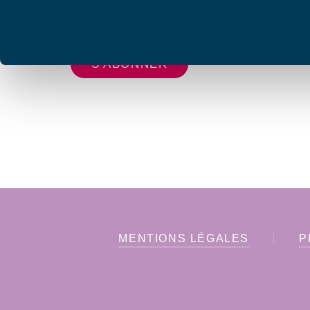
Votre adresse de messagerie est uniquement u
vous envoyer les lettres d'information de AFC F
MENTIONS LÉGALES
P