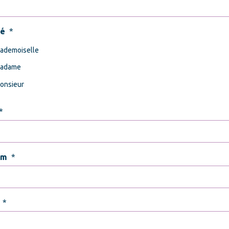
té
*
ademoiselle
adame
onsieur
*
om
*
*