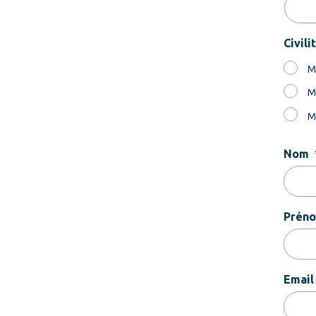
Civili
M
M
M
Nom
Prén
Email