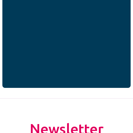
RGPD
*
J’accepte que mes données personnelles soient
utilisées par AFC France dans le cadre de ma
demande de contact.*
* champs obligatoires
CAPTCHA
Newsletter