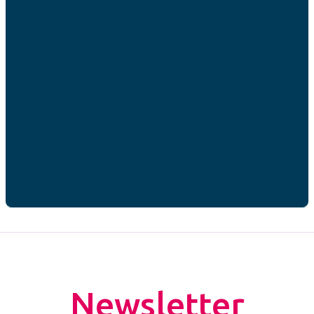
RGPD
*
J’accepte que mes données personnelles soient
utilisées par AFC France dans le cadre de ma
demande de contact.*
* champs obligatoires
CAPTCHA
Newsletter