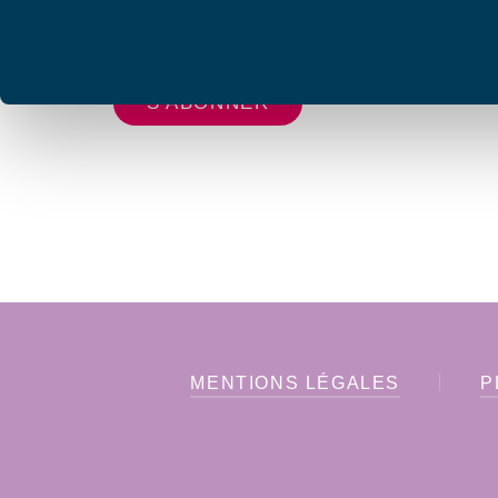
Votre adresse de messagerie est uniquement u
vous envoyer les lettres d'information de AFC F
MENTIONS LÉGALES
P