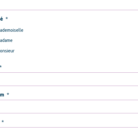
té
*
ademoiselle
adame
onsieur
*
om
*
*