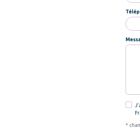
Télép
Mess
RGPD
J’
Fr
* cham
CAPT