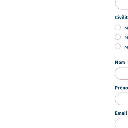
Civili
M
M
M
Nom
Prén
Email