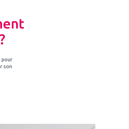
ment
?
n pour
r son