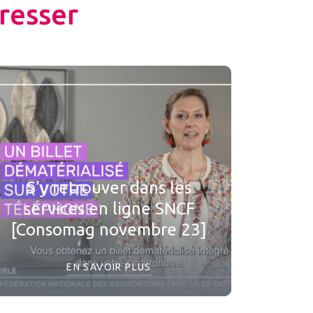
resser
S’y retrouver dans les
services en ligne SNCF
[Consomag novembre 23]
EN SAVOIR PLUS