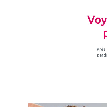
Voy
Près 
part