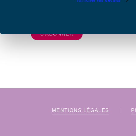
Afficher les détails
Votre adresse de messagerie est uniquement u
vous envoyer les lettres d'information de AFC F
MENTIONS LÉGALES
P