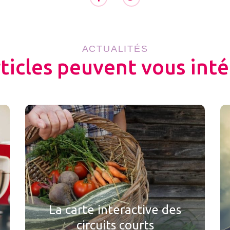
ACTUALITÉS
rticles peuvent vous inté
La carte interactive des
circuits courts