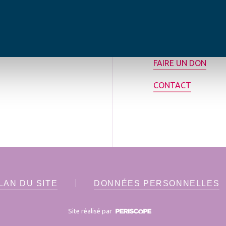
tilisée pour
rance.
ADHÉRER
FAIRE UN DON
CONTACT
LAN DU SITE
DONNÉES PERSONNELLES
Site réalisé par