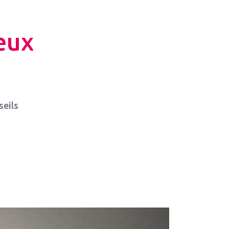
eux
seils