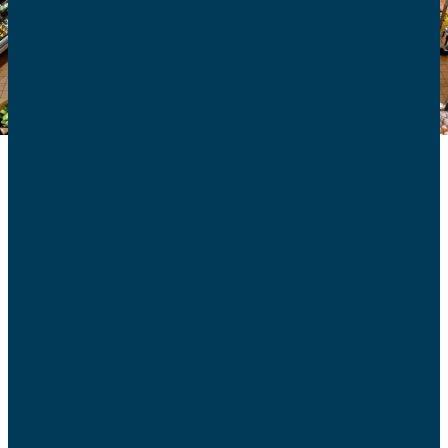
L’origine des aliments est une information à laquelle les
consommateurs peuvent attacher beaucoup
d’importance. Pour plusieurs aliments c’est une
obligation. L’obligation s’étend maintenant aux produits
carnés transformés.
Quelles obligations pour
quelle catégorie ?