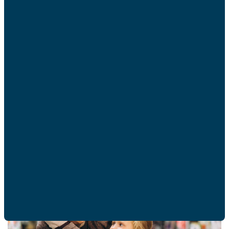
Pour une information complète et détaillée des
obligations et des situations, voir :
Quelle
réglementation pour l’origine géographique des
produits alimentaires ? | economie.gouv.fr
CONSOMMATION
Ces articles peuvent
vous intéresser