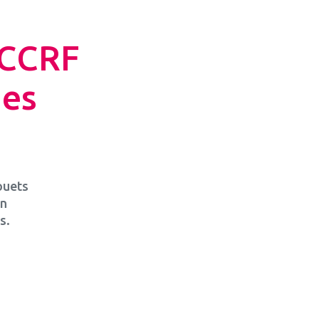
GCCRF
des
ouets
on
s.