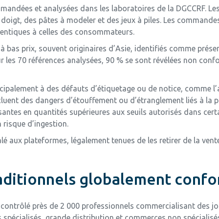
ommandées et analysées dans les laboratoires de la DGCCRF. 
oigt, des pâtes à modeler et des jeux à piles. Les commandes o
identiques à celles des consommateurs.
s à bas prix, souvent originaires d’Asie, identifiés comme prés
sur les 70 références analysées, 90 % se sont révélées non con
cipalement à des défauts d’étiquetage ou de notice, comme l’
ncluent des dangers d’étouffement ou d’étranglement liés à la 
santes en quantités supérieures aux seuils autorisés dans cert
n risque d’ingestion.
é aux plateformes, légalement tenues de les retirer de la vente
aditionnels globalement conf
 contrôlé près de 2 000 professionnels commercialisant des jo
spécialisés, grande distribution et commerces non spécialisés.