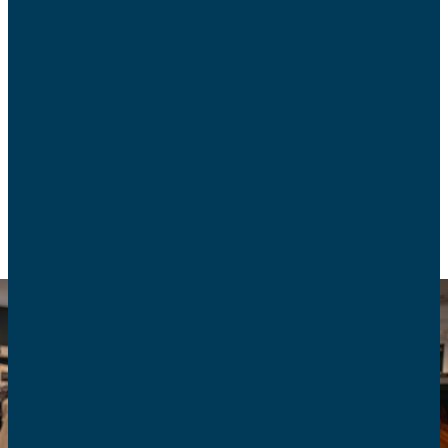
Le Black Friday promet des rabais spectaculaires,
mais derrière les affiches alléchantes se cachent
parfois des pièges : prix gonflés, achats impulsifs,
fraudes en ligne. Les conseils des AFC pour faire
de vraies économies.
CONSOMMATION
ÉQUIPEMENTS