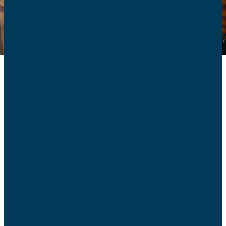
Le vendredi 28 novembre 2025 marque le lancement
du Black Friday, cette opération commerciale importée
des États-Unis et désormais bien ancrée dans les
habitudes françaises. Annoncée à grands renforts de
publicités, elle promet des rabais spectaculaires.
Cependant la CNAFC met en garde les familles
devant les risques de « fausses bonnes affaires » qui
pullulent durant cette période.
Les promotions affichées ne sont pas toujours réelles :
certains prix sont artificiellement gonflés les jours
précédents pour donner l’illusion d’une remise