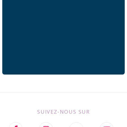
Adresse mail
Votre adresse de messagerie est uniquement utilisée
pour vous envoyer les lettres d'information de AFC
France.
SUIVEZ-NOUS SUR